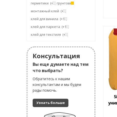
герметики
(+6)
грунтовки
монтажный клей
(+6)
клей для винила
(+10)
клей для паркета
(+13)
клей для текстиля
(+5)
Консультация
Вы еще думаете над тем
что выбрать?
Обратитесь к нашим
консультантам и мы будем
рады помочь.
S
уни
Узнать больше