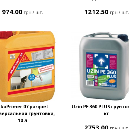
974.00
1212.50
грн / шт.
грн / шт.
ikaPrimer 07 parquet
Uzin PE 360 PLUS грунто
версальная грунтовка,
кг
10 л
2753.00
грн / шт.