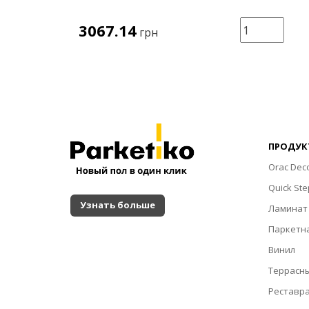
3067.14
рзину
грн
ПРОДУК
Orac Dec
Quick Ste
Узнать больше
Ламинат
Паркетна
Винил
Террасн
Реставр