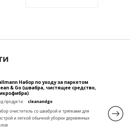
ти
allmann Набор по уходу за паркетом
lean & Go (швабра, чистящее средство,
икрофибра)
од продукта:
cleanandgo
абор очиститель со шваброй и тряпками для
ыстрой и легкой обычной уборки деревянных
олов