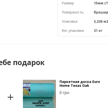
Размер:
15мм (Т
Поверхность:
брашир
Упаковка:
3,226 м
Вес упаковки:
21 кг
ебе подарок
Паркетная доска Euro
Home Texas Oak
+
0
грн