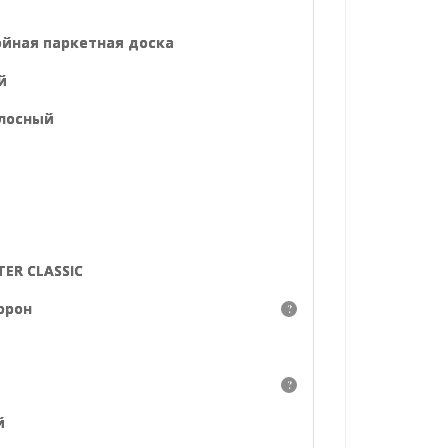
ойная паркетная доска
й
лосный
ER CLASSIC
торон
?
?
й