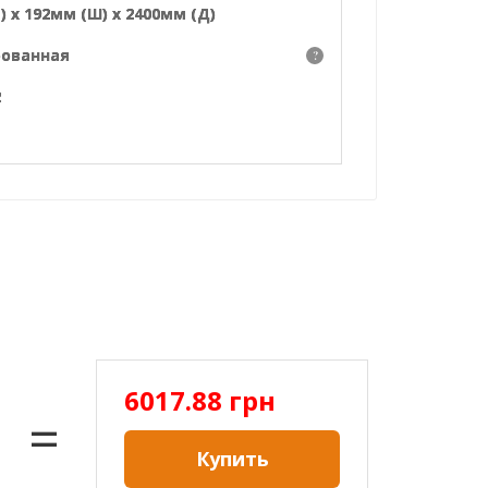
) х 192мм (Ш) х 2400мм (Д)
ованная
?
2
6017.88
грн
=
Купить