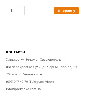
8260.
В корзину
КОНТАКТЫ
Харьков, ул. Николая Хвылевого, д. 11
(на перекрестке с улицей Чернышевская, 88)
700 м от м. Университет
(097) 947-49-79
(Telegram, Viber)
info@parketiko.com.ua