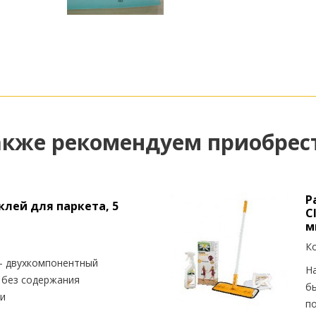
акже рекомендуем приобрес
P
 клей для паркета, 5
C
м
К
– двухкомпонентный
Н
 без содержания
б
ри
п