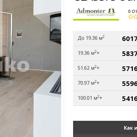
0 О
6017
2
До 19.36 м
5837
2
19.36 м
+
5716
2
51.62 м
+
5596
2
70.97 м
+
5416
2
100.01 м
+
Как 