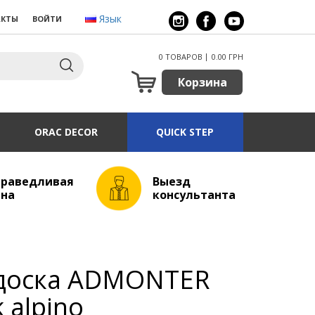
Язык
АКТЫ
ВОЙТИ
0 ТОВАРОВ
0.00 ГРН
Корзина
ORAC DECOR
QUICK STEP
праведливая
Выезд
ена
консультанта
 доска ADMONTER
 alpino