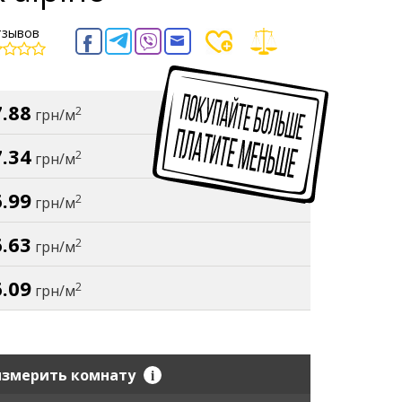
тзывов
.88
2
грн/м
.34
2
грн/м
.99
2
грн/м
.63
2
грн/м
.09
2
грн/м
i
измерить комнату