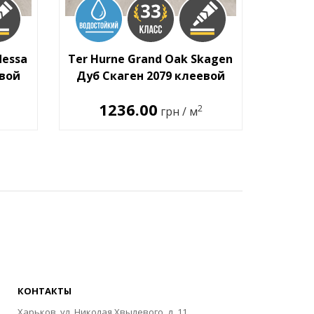
dessa
Ter Hurne Grand Oak Skagen
евой
Дуб Скаген 2079 клеевой
1236.00
2
грн / м
КОНТАКТЫ
Харьков, ул. Николая Хвылевого, д. 11