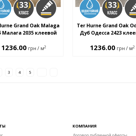
Hurne Grand Oak Malaga
Ter Hurne Grand Oak O
 Малага 2035 клеевой
Дуб Одесса 2423 кле
1236.00
1236.00
2
2
грн / м
грн / м
3
4
5
ТЫ
КОМПАНИЯ
or
Договор публичной оферты