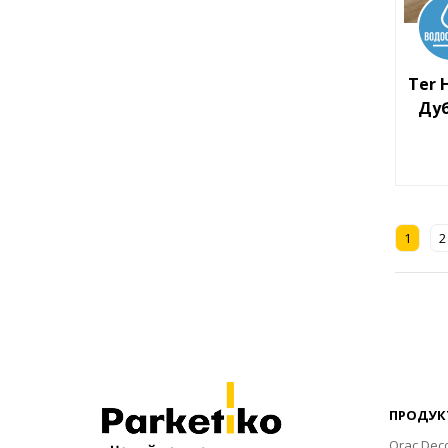
Ter 
Дуб
1
2
ПРОДУК
Orac Dec