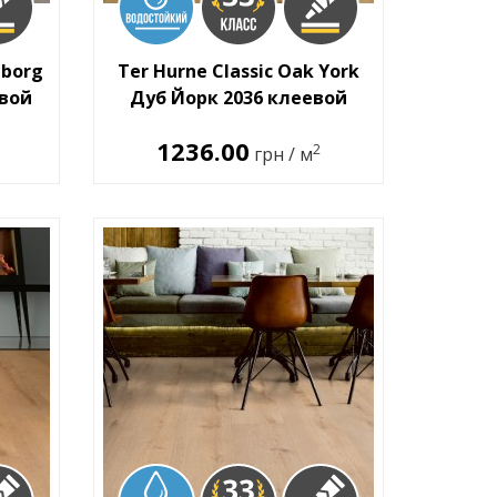
iborg
Ter Hurne Classic Oak York
евой
Дуб Йорк 2036 клеевой
1236.00
2
грн / м