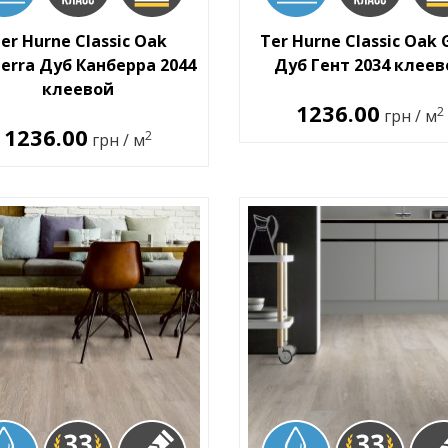
er Hurne Classic Oak
Ter Hurne Classic Oak 
erra Дуб Канберра 2044
Дуб Гент 2034 клее
клеевой
1236.00
2
грн / м
1236.00
2
грн / м