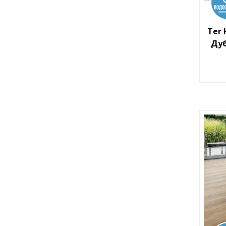
Ter 
Дуб